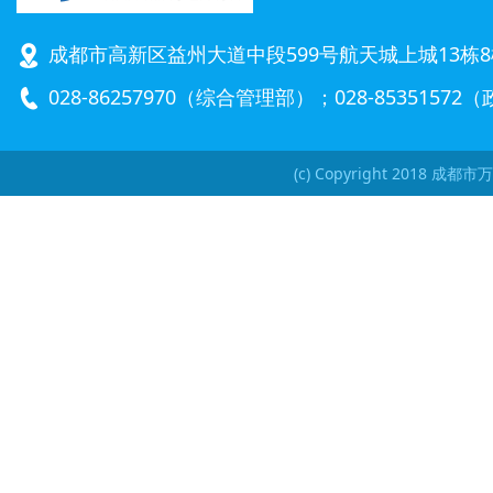
成都市高新区益州大道中段599号航天城上城13栋8
028-86257970（综合管理部）；028-8535157
(c) Copyright 2018 