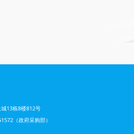
建设项目收益与
建项目一期收益与融
20
自求平衡债券
资自求平衡专项债券
13栋8楼812号
5351572（政府采购部）