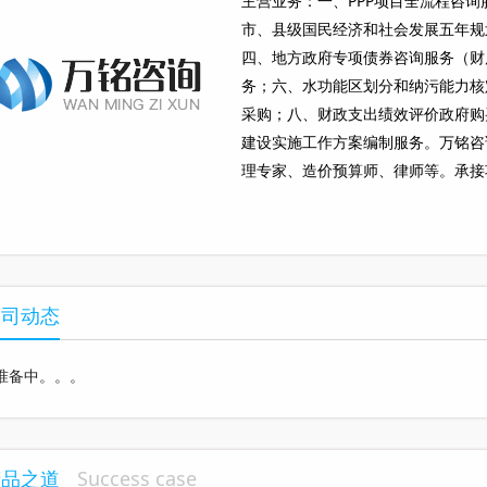
主营业务：一、PPP项目全流程咨
市、县级国民经济和社会发展五年规
四、地方政府专项债券咨询服务（财库
务；六、水功能区划分和纳污能力核
采购；八、财政支出绩效评价政府购
建设实施工作方案编制服务。万铭咨
理专家、造价预算师、律师等。承接
已经进入中国财政部、四川省财政厅
广。公司咨询服务项目投资总额已逾2
公司动态
准备中。。。
精品之道
Success case