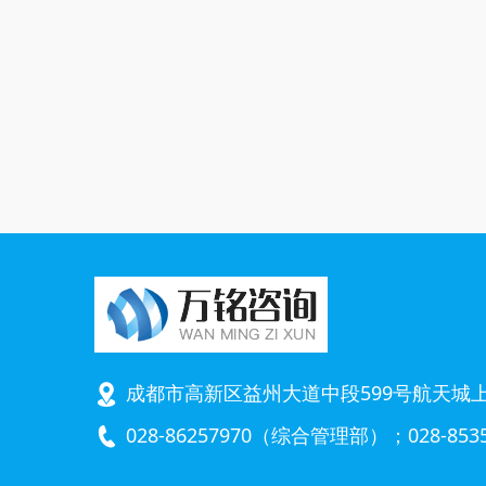
设施
融资
成都市高新区益州大道中段599号航天城上城
028-86257970（综合管理部）；028-8