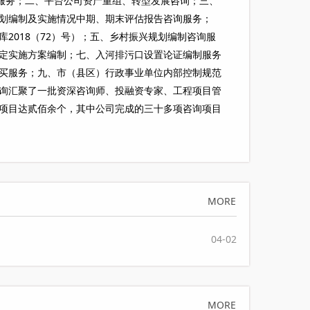
询服务；二、平台公司资产重组、转型发展咨询；三、
划编制及实施情况中期、期末评估报告咨询服务；
2018（72）号）；五、乡村振兴规划编制咨询服
定实施方案编制；七、入河排污口设置论证编制服务
买服务；九、市（县区）行政事业单位内部控制规范
询汇聚了一批资深咨询师、投融资专家、工程项目管
项目达贰佰余个，其中公司完成的三十多项咨询项目
PPP示范项目库，在全省乃至全国范围内得到大力推
000亿！
MORE
04-02
MORE