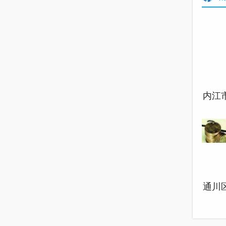
内江
柏龙
通川
旧小